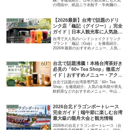
麵」を徹底紹介。日本人観光客にも人気
の理由や、絶品ニラ水餃子・牛肉麺の魅
力、アクセス方法、おすすめポイントを
詳しく解説します。台湾夜市初心者にも
おすすめのローカル名店です。
【2026最新】台湾で話題のドリ
台北中山
ンク店「龜記（グイジー）」完全
ガイド｜日本人観光客に人気急上
昇のハンドシェイクドリンクと
台湾で大人気のハンドシェイクドリンク
は？
ブランド「龜記（Guiji）」を徹底紹介。
2026年最新のおすすめメニュー、人気ド
リンクランキング、注文方法、台北のア
クセスしやすい店舗情報まで、日本人観
光客向けにわかりやすく解説。
台北で話題沸騰！本格台湾茶好き
台北中山
必見の「60+ Tea Shop」徹底ガ
イド｜おすすめメニュー・アクセ
ス・魅力を紹介
台北で話題の台湾茶専門店「60+ Tea
Shop」を徹底紹介。人気の金烏龍や茶丸
鮮奶茶などのおすすめメニュー、中山
店・師大店へのアクセス情報、台湾茶好
きの日本人観光客におすすめの楽しみ方
を詳しく解説します。
2026台北ドラゴンボートレース
台北中山
完全ガイド｜端午節に楽しむ台湾
最大級の龍舟大会と観光情報
2026年の台北ドラゴンボートレース（台