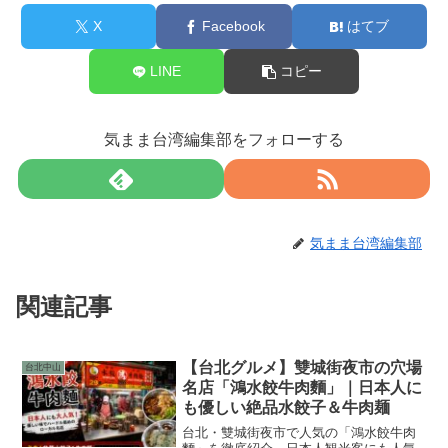
X
Facebook
はてブ
LINE
コピー
気まま台湾編集部をフォローする
気まま台湾編集部
関連記事
【台北グルメ】雙城街夜市の穴場
台北中山
名店「鴻水餃牛肉麵」｜日本人に
も優しい絶品水餃子＆牛肉麺
台北・雙城街夜市で人気の「鴻水餃牛肉