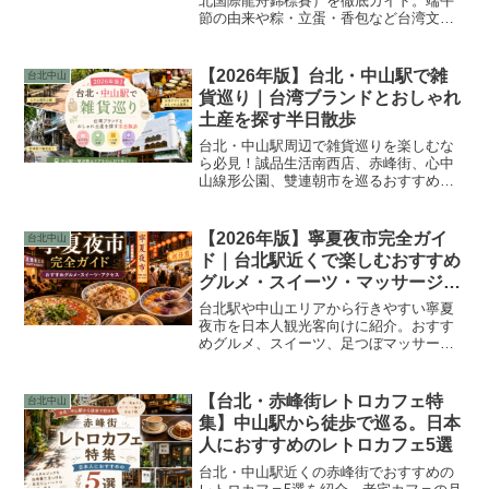
北国際龍舟錦標賽）を徹底ガイド。端午
節の由来や粽・立蛋・香包など台湾文化
も紹介。会場アクセス、観戦ポイント、
周辺観光、夜市グルメ情報まで、日本人
旅行者向けにわかりやすく解説します。
【2026年版】台北・中山駅で雑
台北中山
貨巡り｜台湾ブランドとおしゃれ
土産を探す半日散歩
台北・中山駅周辺で雑貨巡りを楽しむな
ら必見！誠品生活南西店、赤峰街、心中
山線形公園、雙連朝市を巡るおすすめ散
策コースを紹介。台湾デザイン雑貨やお
しゃれなお土産、カフェ情報もまとめた
中山区街歩きガイドです。
【2026年版】寧夏夜市完全ガイ
台北中山
ド｜台北駅近くで楽しむおすすめ
グルメ・スイーツ・マッサージ・
アクセス方法
台北駅や中山エリアから行きやすい寧夏
夜市を日本人観光客向けに紹介。おすす
めグルメ、スイーツ、足つぼマッサー
ジ、アクセス方法に加え、支払い方法、
注文方法、辛さ調整、パクチーを抜く頼
み方まで初心者にもわかりやすく解説し
【台北・赤峰街レトロカフェ特
台北中山
ます。
集】中山駅から徒歩で巡る。日本
人におすすめのレトロカフェ5選
台北・中山駅近くの赤峰街でおすすめの