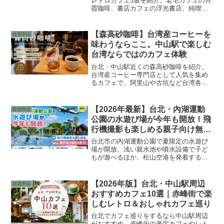
レトロカフェ5選を紹介。老宅カフェの月
霞咖啡、書店カフェの浮光書店、純喫茶
風の珈琲寶山など、日本人旅行者に人気
のノスタルジックなカフェ巡りを楽しめ
る赤峰街散歩ガイドです。
【森高砂咖啡】台湾産コーヒーを
台北中山
味わうならここ。中山駅で楽しむ
台湾ならではのカフェ体験
台北・中山駅近くの森高砂咖啡を紹介。
台湾産コーヒー専門店として人気を集め
るカフェで、阿里山や古坑など台湾各地
のコーヒーを味わえます。Wi-Fi・コンセ
ント完備で、一人旅やノマドワーカーに
もおすすめの台湾ならではのカフェ体験
【2026年最新】台北・內湖運動
台北中山
ができる一軒です。
公園の水遊び場が今年も開放！飛
行機撮影も楽しめる親子向け無料
スポット
台北市の內湖運動公園で夏限定の水遊び
場が開放。浅い親水池や噴水設備で子ど
もが遊べるほか、松山空港を発着する飛
行機を間近で撮影できる人気スポットで
す。台湾旅行中の子連れファミリーにお
すすめ。
【2026年版】台北・中山駅周辺
台北中山
おすすめカフェ10選｜赤峰街で楽
しむレトロ＆おしゃれカフェ巡り
台北でカフェ巡りをするなら中山駅周辺
がおすすめ。赤峰街の老宅カフェやレト