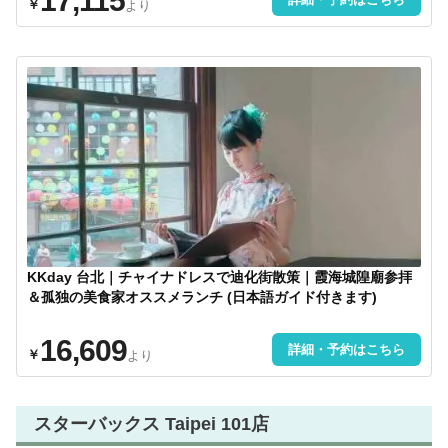
17,115
￥
より
KKday 台北｜チャイナドレスで迪化街散策｜霞海城隍廟参拝
＆孤独の美食家オススメランチ (日本語ガイド付きます)
16,609
詳細・予約はこちら
￥
より
スターバックス Taipei 101店