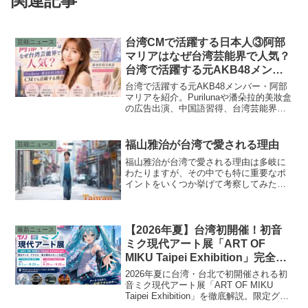
関連記事
台湾CMで活躍する日本人③阿部
芸能ニュース
マリアはなぜ台湾芸能界で人気？
台湾で活躍する元AKB48メンバ
ーの現在
台湾で活躍する元AKB48メンバー・阿部
マリアを紹介。Purilunaや潘朵拉的美妝盒
の広告出演、中国語習得、台湾芸能界で
人気を集める理由を詳しく解説します。
福山雅治が台湾で愛される理由
芸能ニュース
福山雅治が台湾で愛される理由は多岐に
わたりますが、その中でも特に重要なポ
イントをいくつか挙げて考察してみたい
と思います。
【2026年夏】台湾初開催！初音
最新ニュース
ミク現代アート展「ART OF
MIKU Taipei Exhibition」完全ガ
イド｜限定グッズ・アクセス・周
2026年夏に台湾・台北で初開催される初
辺観光も紹介
音ミク現代アート展「ART OF MIKU
Taipei Exhibition」を徹底解説。限定グッ
ズ、VIP特典、台北駅からのMRT・バ