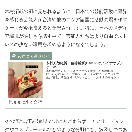
木村拓哉の例に見られるように、日本での芸能活動に限界
を感じる芸能人が台湾や他のアジア諸国に活動の場を移す
ケースが今後増えると予想されます。特に、日本のメディ
ア環境が厳しさを増す中で、芸能人たちはより自由でスト
レスの少ない環境を求めるようになるでしょう。
木村拓哉絶賛！佳徳糕餅(ChiaTe)のパイナップル
ケーキ
木村拓哉さんがインスタグラムで絶賛した佳徳糕餅
(ChiaTe)のパイナップルケーキ。購入方法、アクセス方
法、値段、商品詳細、味のレビュー、おすすめポイントま
で徹底紹介します。
気ままに歩く台湾
その流れはTV芸能人だけにとどまらず、チアリーディン
グやコスプレモデルなどのような分野にも、波及しつつあ