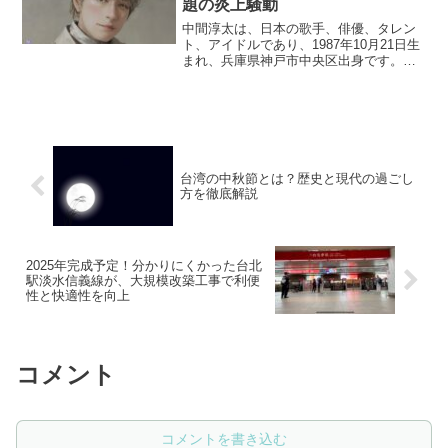
題の炎上騒動
中間淳太は、日本の歌手、俳優、タレン
ト、アイドルであり、1987年10月21日生
まれ、兵庫県神戸市中央区出身です。父
親が台湾人であり、その影響で小学校時
代には中華学校に通いました。さらに、
小学4年生から中学校卒業までの約6年間
を台湾で過ごし、現地の日本人学校に通
っていました。この経験により、彼は中
国語も習得し、トリリンガルとして活躍
しています。
台湾の中秋節とは？歴史と現代の過ごし
方を徹底解説
2025年完成予定！分かりにくかった台北
駅淡水信義線が、大規模改築工事で利便
性と快適性を向上
コメント
コメントを書き込む