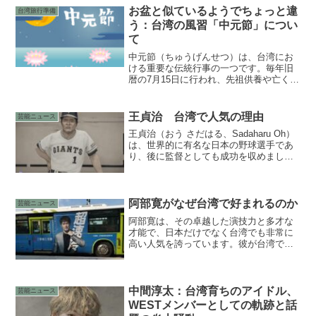
お盆と似ているようでちょっと違
台湾旅行準備
う：台湾の風習「中元節」につい
て
中元節（ちゅうげんせつ）は、台湾にお
ける重要な伝統行事の一つです。毎年旧
暦の7月15日に行われ、先祖供養や亡くな
った方の霊を慰めるための儀式が行われ
ます。この節目は、台湾の文化や信仰に
深く根ざしており、多くの家庭や地域で
王貞治 台湾で人気の理由
芸能ニュース
盛大に祝われます。
王貞治（おう さだはる、Sadaharu Oh）
は、世界的に有名な日本の野球選手であ
り、後に監督としても成功を収めまし
た。彼の野球キャリアは、数々の記録と
偉業に彩られていますが、その背景には
台湾人としてのルーツと、日本社会との
深い関わりがあります。本記事では、王
阿部寛がなぜ台湾で好まれるのか
芸能ニュース
貞治の台湾人としてのバックボーンを中
阿部寛は、その卓越した演技力と多才な
心に、彼の人物像と日本との関わりにつ
才能で、日本だけでなく台湾でも非常に
いて詳述します。
高い人気を誇っています。彼が台湾でこ
れほど好まれる理由は、彼のキャリアと
個性、さらには彼の台湾での具体的な活
動や広告起用例によって説明することが
できます。以下では、阿部寛がなぜ台湾
中間淳太：台湾育ちのアイドル、
芸能ニュース
でこれほど支持されているのかについて
WESTメンバーとしての軌跡と話
考察してみます。