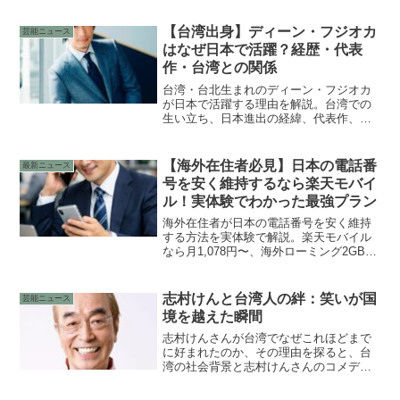
ス・タクシーアクセス、周辺観光スポッ
トまで日本人旅行者向けに紹介します。
【台湾出身】ディーン・フジオカ
芸能ニュース
はなぜ日本で活躍？経歴・代表
作・台湾との関係
台湾・台北生まれのディーン・フジオカ
が日本で活躍する理由を解説。台湾での
生い立ち、日本進出の経緯、代表作、報
道された私生活情報を整理して紹介しま
す。
【海外在住者必見】日本の電話番
最新ニュース
号を安く維持するなら楽天モバイ
ル！実体験でわかった最強プラン
海外在住者が日本の電話番号を安く維持
する方法を実体験で解説。楽天モバイル
なら月1,078円〜、海外ローミング2GB無
料で一時帰国時もそのまま使えて安心。
志村けんと台湾人の絆：笑いが国
芸能ニュース
境を越えた瞬間
志村けんさんが台湾でなぜこれほどまで
に好まれたのか、その理由を探ると、台
湾の社会背景と志村けんさんのコメディ
の特性が交差する点が浮かび上がりま
す。