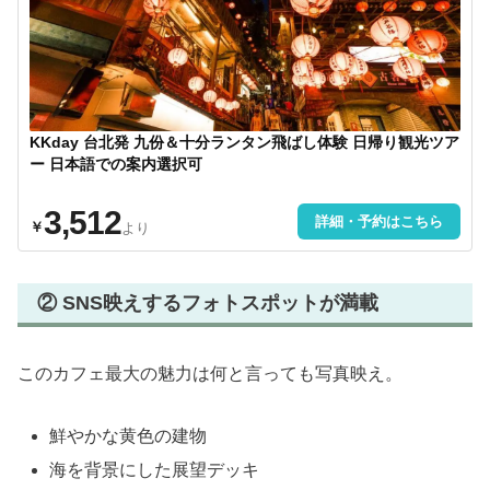
KKday 台北発 九份＆十分ランタン飛ばし体験 日帰り観光ツア
ー 日本語での案内選択可
3,512
詳細・予約はこちら
￥
より
② SNS映えするフォトスポットが満載
このカフェ最大の魅力は何と言っても写真映え。
鮮やかな黄色の建物
海を背景にした展望デッキ