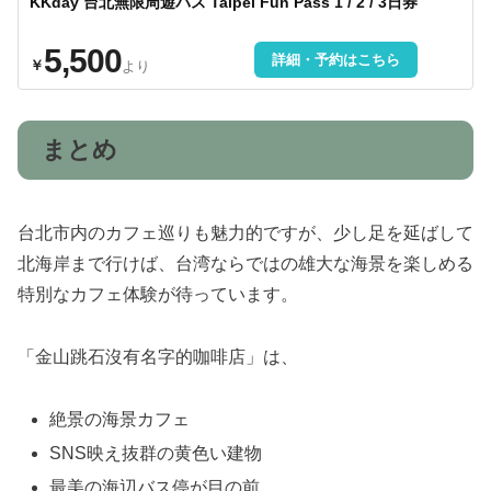
KKday 台北無限周遊パス Taipei Fun Pass 1 / 2 / 3日券
5,500
詳細・予約はこちら
￥
より
まとめ
台北市内のカフェ巡りも魅力的ですが、少し足を延ばして
北海岸まで行けば、台湾ならではの雄大な海景を楽しめる
特別なカフェ体験が待っています。
「金山跳石沒有名字的咖啡店」は、
絶景の海景カフェ
SNS映え抜群の黄色い建物
最美の海辺バス停が目の前