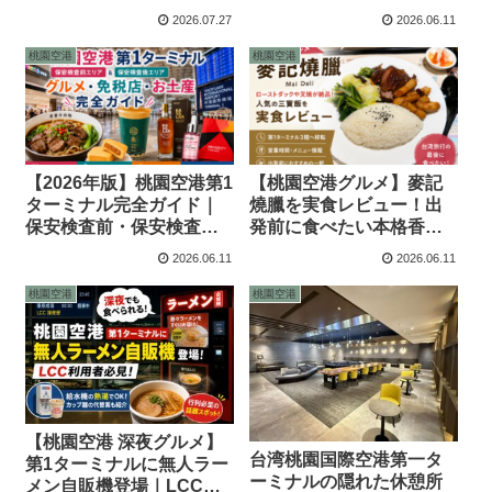
日・3泊4日の選び方
大進化！日本人旅行者が
2026.07.27
2026.06.11
知っておきたい最新情報
桃園空港
桃園空港
【2026年版】桃園空港第1
【桃園空港グルメ】麥記
ターミナル完全ガイド｜
燒臘を実食レビュー！出
保安検査前・保安検査後
発前に食べたい本格香港
のグルメ・免税店・お土
式ローストダック飯
2026.06.11
2026.06.11
産を徹底紹介
桃園空港
桃園空港
【桃園空港 深夜グルメ】
台湾桃園国際空港第一タ
第1ターミナルに無人ラー
ーミナルの隠れた休憩所
メン自販機登場｜LCC深