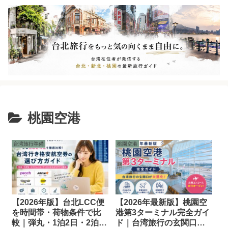
桃園空港
台湾旅行準備
桃園空港
【2026年版】台北LCC便
【2026年最新版】桃園空
を時間帯・荷物条件で比
港第3ターミナル完全ガイ
較｜弾丸・1泊2日・2泊3
ド｜台湾旅行の玄関口が