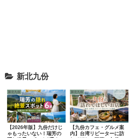
新北九份
新北九份
新北九份
【2026年版】九份だけじ
【九份カフェ・グルメ案
ゃもったいない！瑞芳の
内】台湾リピーターに訪