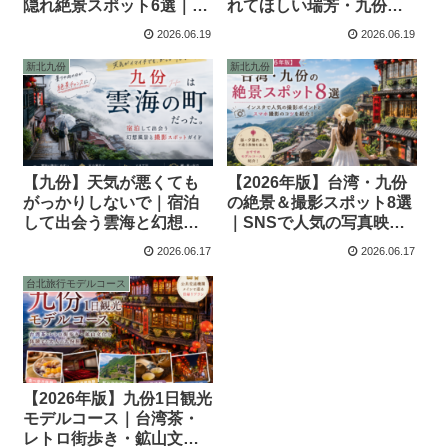
隠れ絶景スポット6選｜台
れてほしい瑞芳・九份の
湾リピーター向けディー
隠れ家店｜海景茶房・山
2026.06.19
2026.06.19
プ旅ガイド
城カフェ・夜のバーまで
新北九份
新北九份
【九份】天気が悪くても
【2026年版】台湾・九份
がっかりしないで｜宿泊
の絶景＆撮影スポット8選
して出会う雲海と幻想風
｜SNSで人気の写真映え
景の楽しみ方
スポットを紹介
2026.06.17
2026.06.17
台北旅行モデルコース
【2026年版】九份1日観光
モデルコース｜台湾茶・
レトロ街歩き・鉱山文化