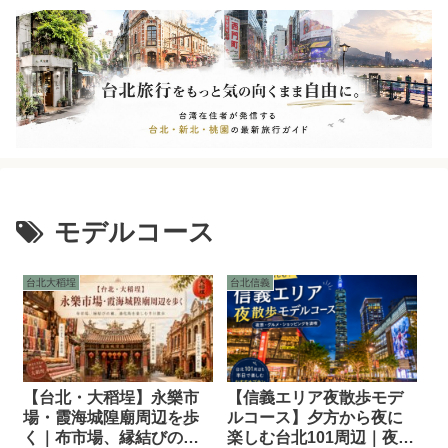
モデルコース
台北大稻埕
台北信義
【台北・大稻埕】永樂市
【信義エリア夜散歩モデ
場・霞海城隍廟周辺を歩
ルコース】夕方から夜に
く｜布市場、縁結びの
楽しむ台北101周辺｜夜