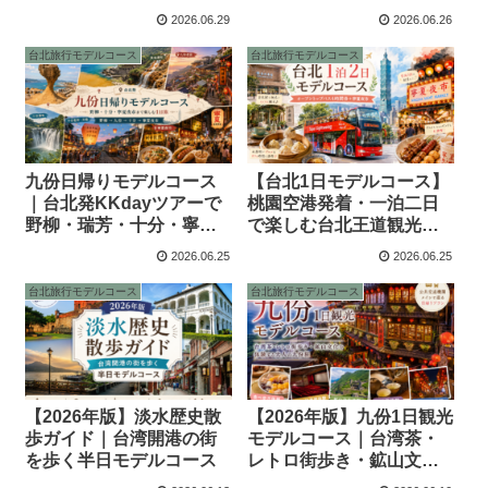
廟、迪化街を楽しむ半日
景・グルメ・ショッピン
2026.06.29
2026.06.26
散歩
グ半日ガイド
台北旅行モデルコース
台北旅行モデルコース
九份日帰りモデルコース
【台北1日モデルコース】
｜台北発KKdayツアーで
桃園空港発着・一泊二日
野柳・瑞芳・十分・寧夏
で楽しむ台北王道観光｜
夜市まで楽しむ1日旅
オープントップバス4時間
2026.06.25
2026.06.25
券＋寧夏夜市プラン
台北旅行モデルコース
台北旅行モデルコース
【2026年版】淡水歴史散
【2026年版】九份1日観光
歩ガイド｜台湾開港の街
モデルコース｜台湾茶・
を歩く半日モデルコース
レトロ街歩き・鉱山文化
を体験する大人の九份旅